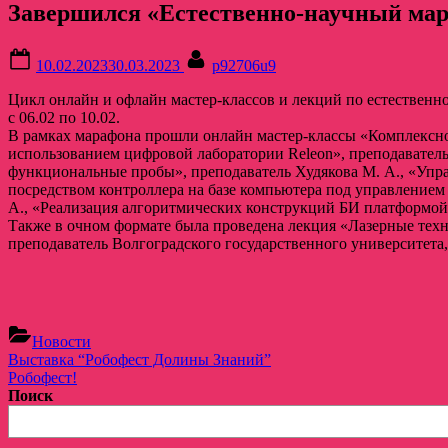
Завершился «Естественно-научный мар
Posted
By
10.02.2023
30.03.2023
p92706u9
on
Цикл онлайн и офлайн мастер-классов и лекций по естествен
с 06.02 по 10.02.
В рамках марафона прошли онлайн мастер-классы «Комплексно
использованием цифровой лаборатории Releon», преподаватель
функциональные пробы», преподаватель Худякова М. А., «Упр
посредством контроллера на базе компьютера под управлением 
А., «Реализация алгоритмических конструкций БИ платформой
Также в очном формате была проведена лекция «Лазерные техн
преподаватель Волгоградского государственного университета, 
Новости
Навигация
Previous
Выставка “Робофест Долины Знаний”
Post:
Next
Робофест!
по
Post:
Поиск
записям