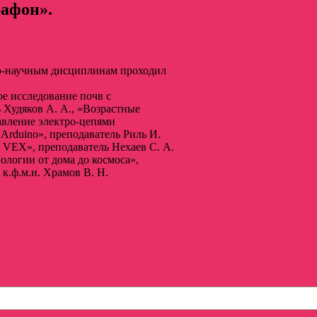
афон».
но-научным дисциплинам проходил
е исследование почв с
 Худяков А. А., «Возрастные
авление электро-цепями
Arduino», преподаватель Риль И.
 VEX», преподаватель Нехаев С. А.
ологии от дома до космоса»,
к.ф.м.н. Храмов В. Н.