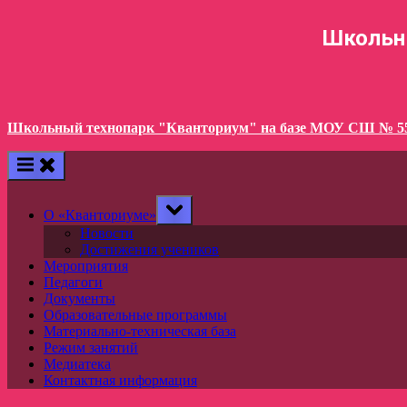
Skip
to
Школьны
content
Школьный технопарк "Кванториум" на базе МОУ СШ № 55
Toggle
О «Кванториуме»
sub-
menu
Новости
Достижения учеников
Мероприятия
Педагоги
Документы
Образовательные программы
Материально-техническая база
Режим занятий
Медиатека
Контактная информация